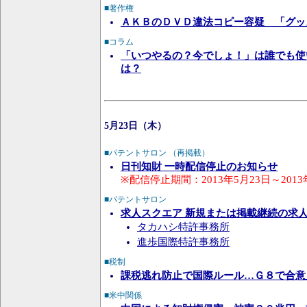
■著作権
ＡＫＢのＤＶＤ違法コピー容疑 「グッ
■コラム
「いつやるの？今でしょ！」は誰でも使
は？
5月23日（木）
■パテントサロン （再掲載）
日刊知財 一時配信停止のお知らせ
※配信停止期間：2013年5月23日～2013
■パテントサロン
求人スクエア 新規または掲載継続の求
タカハシ特許事務所
進歩国際特許事務所
■税制
課税逃れ防止で国際ルール…Ｇ８で合意
■米中関係