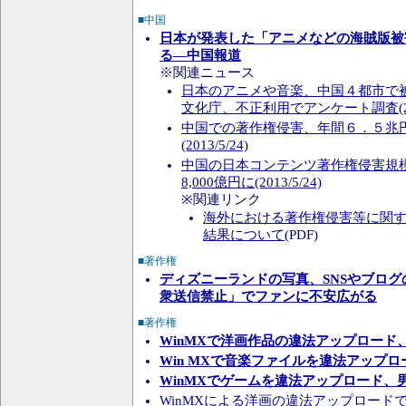
■中国
日本が発表した「アニメなどの海賊版被
る―中国報道
※関連ニュース
日本のアニメや音楽、中国４都市で被
文化庁、不正利用でアンケート調査(2013
中国での著作権侵害、年間６．５兆
(2013/5/24)
中国の日本コンテンツ著作権侵害規
8,000億円に(2013/5/24)
※関連リンク
海外における著作権侵害等に関
結果について
(PDF)
■著作権
ディズニーランドの写真、SNSやブロ
衆送信禁止」でファンに不安広がる
■著作権
WinMXで洋画作品の違法アップロード
Win MXで音楽ファイルを違法アップ
WinMXでゲームを違法アップロード、
WinMXによる洋画の違法アップロード