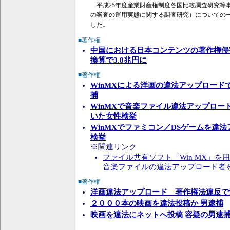
平成25年度産業財産権制度各国比較調査研究等
の審査の運用実態に関する調査研究）についての
した。
■著作権
中国における日本コンテンツの著作権侵
換算で3.8兆円に
■著作権
WinMXによる洋画の違法アップロード
捕
WinMXで音楽ファイル違法アップロード
いた女性検挙
WinMXでファミコン／DSゲームを違
検挙
※関連リンク
ファイル共有ソフト「Win MX」を
音楽ファイルの違法アップロード者
■著作権
洋画違法アップロード 著作権法違反で
２０００本の映画を違法投稿か 男逮捕
映画を違法にネットへ投稿 容疑の男逮