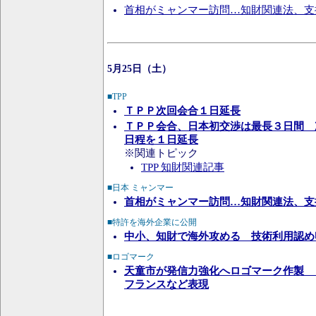
首相がミャンマー訪問…知財関連法、支援表明へ
5月25日（土）
■TPP
ＴＰＰ次回会合１日延長
ＴＰＰ会合、日本初交渉は最長３日間 
日程を１日延長
※関連トピック
TPP 知財関連記事
■日本 ミャンマー
首相がミャンマー訪問…知財関連法、支
■特許を海外企業に公開
中小、知財で海外攻める 技術利用認め
■ロゴマーク
天童市が発信力強化へロゴマーク作製 
フランスなど表現