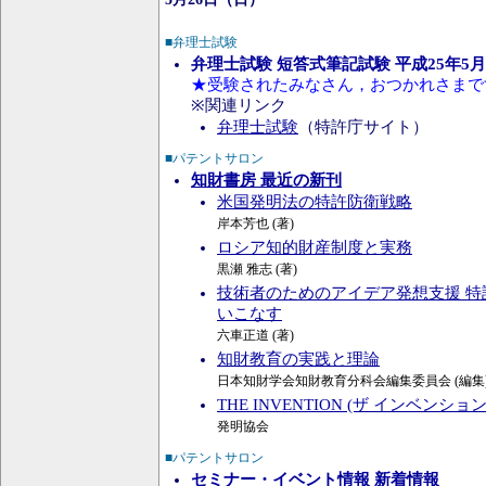
■弁理士試験
弁理士試験 短答式筆記試験 平成25年5
★受験されたみなさん，おつかれさまで
※関連リンク
弁理士試験
（特許庁サイト）
■パテントサロン
知財書房 最近の新刊
米国発明法の特許防衛戦略
岸本芳也 (著)
ロシア知的財産制度と実務
黒瀬 雅志 (著)
技術者のためのアイデア発想支援 
いこなす
六車正道 (著)
知財教育の実践と理論
日本知財学会知財教育分科会編集委員会 (編集
THE INVENTION (ザ インベンション
発明協会
■パテントサロン
セミナー・イベント情報 新着情報