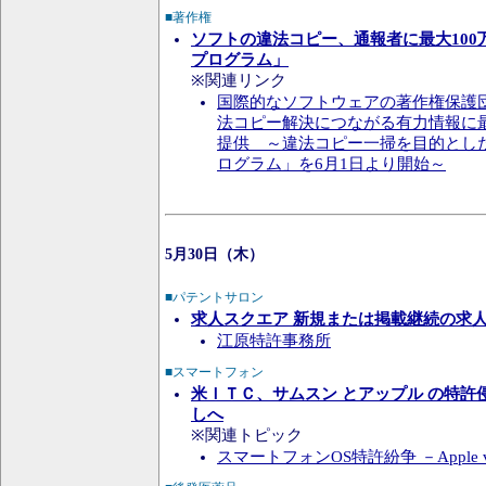
■著作権
ソフトの違法コピー、通報者に最大100
プログラム」
※関連リンク
国際的なソフトウェアの著作権保護団
法コピー解決につながる有力情報に最
提供 ～違法コピー一掃を目的とし
ログラム」を6月1日より開始～
5月30日（木）
■パテントサロン
求人スクエア 新規または掲載継続の求
江原特許事務所
■スマートフォン
米ＩＴＣ、サムスン とアップル の特許
しへ
※関連トピック
スマートフォンOS特許紛争 －Apple vs