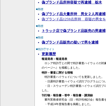
偽ブランド品所持容疑で再逮捕 栃木
■商標
偽ブランド品大量所持 男女２人再逮捕
偽ブランド品1259点所持 容疑の男女を逮捕 
■商標
トラック店で偽ブランド品販売の男逮捕
■商標
偽ブランド品販売の疑いで男を逮捕
■特許庁サイト
更新履歴
報道発表－報道発表
ロシア特許庁との間で特許審査ハイウェイの対象
のページへ）を掲載しました。
特許－審査に関する情報
特許審査ハイウェイについてを更新しました。
・日露特許審査ハイウェイ試行プログラムにつ
・日－スウェーデン特許審査ハイウェイ試行プロ
した。
刊行物・報告書－答申・報告書・講演録
審判実務者研究会（旧：特許性検討会）報告書
・平成24年度報告書を掲載しました。