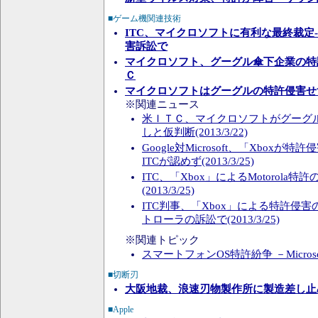
■ゲーム機関連技術
ITC、マイクロソフトに有利な最終裁定
害訴訟で
マイクロソフト、グーグル傘下企業の特
Ｃ
マイクロソフトはグーグルの特許侵害せ
※関連ニュース
米ＩＴＣ、マイクロソフトがグーグ
しと仮判断(2013/3/22)
Google対Microsoft、「Xboxが特
ITCが認めず(2013/3/25)
ITC、「Xbox」によるMotorola
(2013/3/25)
ITC判事、「Xbox」による特許侵害
トローラの訴訟で(2013/3/25)
※関連トピック
スマートフォンOS特許紛争 －Microsoft 
■切断刃
大阪地裁、浪速刃物製作所に製造差し止
■Apple