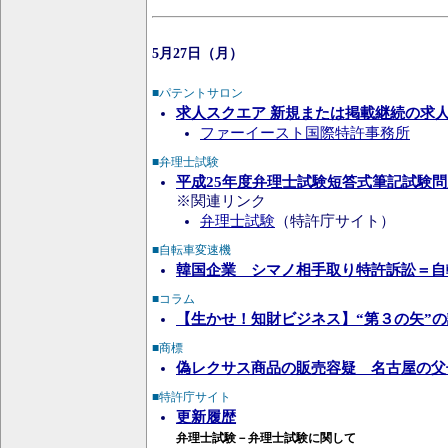
5月27日（月）
■パテントサロン
求人スクエア 新規または掲載継続の求
ファーイースト国際特許事務所
■弁理士試験
平成25年度弁理士試験短答式筆記試験
※関連リンク
弁理士試験
（特許庁サイト）
■自転車変速機
韓国企業 シマノ相手取り特許訴訟＝自
■コラム
【生かせ！知財ビジネス】“第３の矢”
■商標
偽レクサス商品の販売容疑 名古屋の父
■特許庁サイト
更新履歴
弁理士試験－弁理士試験に関して