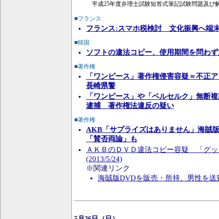
平成25年度弁理士試験短答式筆記試験問題及び
■フランス
フランス:スマホ税検討 文化振興へ端
■韓国
ソフトの違法コピー、使用期間を問わず
■著作権
「ワンピース」著作権侵害容疑＝不正ア
長崎県警
「ワンピース」や「ベルセルク」無断複
逮捕 著作権法違反の疑い
■著作権
AKB「サプライズはありません」海賊
「賛否両論」も
ＡＫＢのＤＶＤ違法コピー容疑 「グッ
(2013/5/24)
※関連リンク
海賊版DVDを販売・所持、男性を送
5月26日（日）