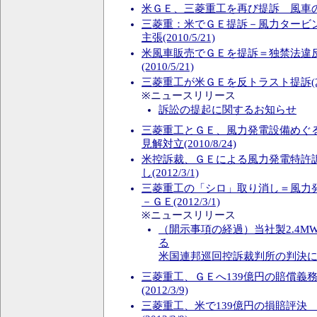
米ＧＥ、三菱重工を再び提訴 風車の特許で
三菱重：米でＧＥ提訴－風力タービ
主張(2010/5/21)
米風車販売でＧＥを提訴＝独禁法違
(2010/5/21)
三菱重工が米ＧＥを反トラスト提訴(2010
※ニュースリリース
訴訟の提起に関するお知らせ
三菱重工とＧＥ、風力発電設備めぐ
見解対立(2010/8/24)
米控訴裁、ＧＥによる風力発電特許
し(2012/3/1)
三菱重工の「シロ」取り消し＝風力
－ＧＥ(2012/3/1)
※ニュースリリース
（開示事項の経過）当社製2.4M
る
米国連邦巡回控訴裁判所の判決
三菱重工、ＧＥへ139億円の賠償義
(2012/3/9)
三菱重工、米で139億円の損賠評決