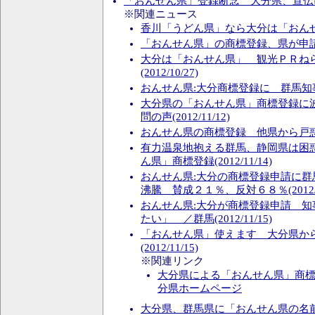
「おんせん県」登録断念 大分県、宣伝には使用
※関連ニュース
香川「うどん県」なら大分は「おんせん県」
「おんせん県」の商標登録、県が申請(201
大分は「おんせん県」 観光ＰＲね
(2012/10/27)
おんせん県:大分商標登録に 群馬知事困惑(
大分県の「おんせん県」商標登録に
問の声(2012/11/12)
おんせん県の商標登録 他県から戸惑いの声
有力温泉地抱える群馬、静岡県は困
ん県」商標登録(2012/11/14)
おんせん県:大分の商標登録申請に
沸騰 賛成２１％、反対６８％(2012/11
おんせん県:大分が商標登録申請 
たい」 ／群馬(2012/11/15)
「おんせん県」使えます 大分県か
(2012/11/15)
※関連リンク
大分県による「おんせん県」商標登
分県ホームページ
大分県、群馬県に「おんせん県の名