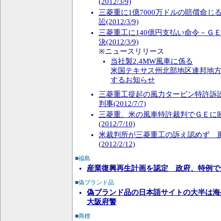
(2012/3/9)
三菱重に1億7000万ドルの賠償命
訟(2012/3/9)
三菱重工に140億円支払い命令－Ｇ
決(2012/3/9)
※ニュースリリース
当社製2.4MW風車に係る
米国テキサス州北部地区連邦地
するお知らせ
三菱重工提起の風力タービン特許訴
判事(2012/7/7)
三菱重、米の風車特許裁判でＧＥに
(2012/7/10)
米裁判所が三菱重工の訴え認めず 
(2012/2/12)
■福島
産業復興再生計画を認定 政府、特例で
■偽ブランド品
偽ブランド品の日本語サイトの大半は海
大阪府警
■商標