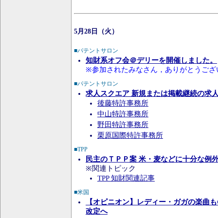
5月28日（火）
■パテントサロン
知財系オフ会＠デリーを開催しました。
※参加されたみなさん，ありがとうござ
■パテントサロン
求人スクエア 新規または掲載継続の求
後藤特許事務所
中山特許事務所
野田特許事務所
栗原国際特許事務所
■TPP
民主のＴＰＰ案 米・麦などに十分な例
※関連トピック
TPP 知財関連記事
■米国
【オピニオン】レディー・ガガの楽曲もG
改定へ