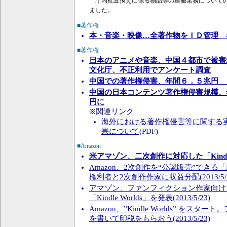
庁内配置換えに係る物品等の運搬業務についての
ました。
■著作権
本・音楽・映像…全著作物をＩＤ管理 
■著作権
日本のアニメや音楽、中国４都市で被害5
文化庁、不正利用でアンケート調査
中国での著作権侵害、年間６．５兆円 
中国の日本コンテンツ著作権侵害規模、年間
円に
※関連リンク
海外における著作権侵害等に関する
果について
(PDF)
■Amazon
米アマゾン、二次創作に対応した「Kindle
Amazon、2次創作を“公認販売”できる「Ki
権利者と2次創作作家に収益分配(2013/5/2
アマゾン、ファンフィクション作家向け
「Kindle Worlds」を発表(2013/5/23)
Amazon、”Kindle Worlds” をス
を書いて印税をもらおう(2013/5/23)