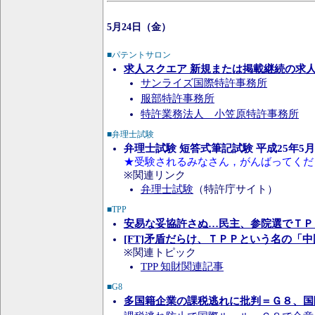
5月24日（金）
■パテントサロン
求人スクエア 新規または掲載継続の求
サンライズ国際特許事務所
服部特許事務所
特許業務法人 小笠原特許事務所
■弁理士試験
弁理士試験 短答式筆記試験 平成25年5
★受験されるみなさん，がんばってくだ
※関連リンク
弁理士試験
（特許庁サイト）
■TPP
安易な妥協許さぬ…民主、参院選でＴＰ
[FT]矛盾だらけ、ＴＰＰという名の「
※関連トピック
TPP 知財関連記事
■G8
多国籍企業の課税逃れに批判＝Ｇ８、国