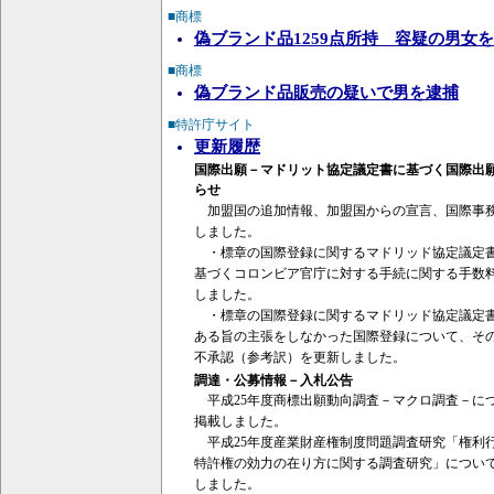
■商標
偽ブランド品1259点所持 容疑の男女
■商標
偽ブランド品販売の疑いで男を逮捕
■特許庁サイト
更新履歴
国際出願－マドリット協定議定書に基づく国際出願
らせ
加盟国の追加情報、加盟国からの宣言、国際事務
しました。
・標章の国際登録に関するマドリッド協定議定書
基づくコロンビア官庁に対する手続に関する手数
しました。
・標章の国際登録に関するマドリッド協定議定書
ある旨の主張をしなかった国際登録について、そ
不承認（参考訳）を更新しました。
調達・公募情報－入札公告
平成25年度商標出願動向調査－マクロ調査－に
掲載しました。
平成25年度産業財産権制度問題調査研究「権利
特許権の効力の在り方に関する調査研究」につい
しました。