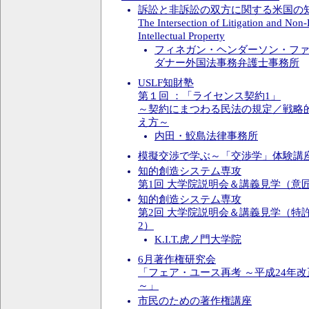
訴訟と非訴訟の双方に関する米国の
The Intersection of Litigation and Non-L
Intellectual Property
フィネガン・ヘンダーソン・フ
ダナー外国法事務弁護士事務所
USLF知財塾
第１回 ：「ライセンス契約1」
～契約にまつわる民法の規定／戦略
え方～
内田・鮫島法律事務所
模擬交渉で学ぶ～「交渉学」体験講
知的創造システム専攻
第1回 大学院説明会＆講義見学（意
知的創造システム専攻
第2回 大学院説明会＆講義見学（特
2）
K.I.T.虎ノ門大学院
6月著作権研究会
「フェア・ユース再考 ～平成24年
～」
市民のための著作権講座