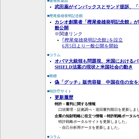
■後発医薬品
武田薬がインパックスとサンド提訴、「
■樫尾俊雄発明記念館
カシオ創業者「樫尾俊雄発明記念館」が
般公開
※関連リンク
｢樫尾俊雄発明記念館｣を設立
6月5日より一般公開を開始
■コラム
オバマ大統領も問題視、米国におけるパ
SHIELD法案の現状と米国社会の動き
■商標
偽「グッチ」販売容疑 中国在住の女を
■特許庁サイト
更新履歴
特許－審判に関する情報
口頭審理・証拠調べ・巡回審判期日を更新しま
企業の知財戦略に役立つ情報－特許戦略ポータル
特許戦略ポータルサイトを更新しました。
・自己分析用データを更新しました。
■コラム