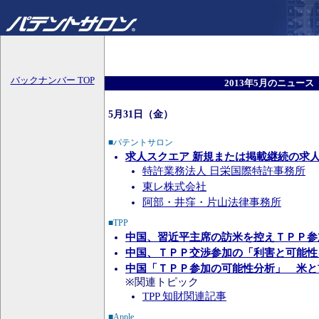
バックナンバー TOP
2013年5月のニュース
5月31日（金）
■パテントサロン
求人スクエア 新規または掲載継続の求
特許業務法人 日栄国際特許事務所
東レ株式会社
阿部・井窪・片山法律事務所
■TPP
中国、習近平主席の訪米を控えＴＰＰ参
中国、ＴＰＰ交渉参加の「利害と可能性
中国「ＴＰＰ参加の可能性分析」 米と
※関連トピック
TPP 知財関連記事
■Apple