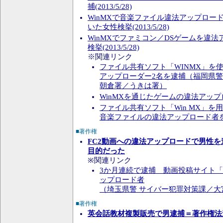
捕(2013/5/28)
WinMXで音楽ファイル違法アップロード
いた女性検挙(2013/5/28)
WinMXでファミコン／DSゲームを違法
検挙(2013/5/28)
※関連リンク
ファイル共有ソフト「WINMX」を
アップローダー2名を逮捕（福岡県
朝倉署／うきは署）
WinMXを通じたゲームの違法アッ
ファイル共有ソフト「Win MX」を
音楽ファイルの違法アップロード者
■著作権
FC2動画への違法アップロードで男性を逮
目的だった
※関連リンク
3か月連続で逮捕 動画投稿サイト「
ップロード者
（埼玉県警 サイバー犯罪対策課／大
■著作権
英会話教材複製販売で男逮捕＝著作権法