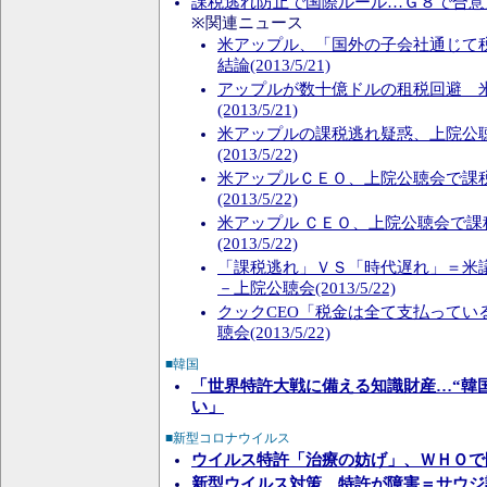
課税逃れ防止で国際ルール…Ｇ８で合意見通し(
※関連ニュース
米アップル、「国外の子会社通じて
結論(2013/5/21)
アップルが数十億ドルの租税回避 
(2013/5/21)
米アップルの課税逃れ疑惑、上院公聴
(2013/5/22)
米アップルＣＥＯ、上院公聴会で課
(2013/5/22)
米アップル ＣＥＯ、上院公聴会で課
(2013/5/22)
「課税逃れ」ＶＳ「時代遅れ」＝米
－上院公聴会(2013/5/22)
クックCEO「税金は全て支払ってい
聴会(2013/5/22)
■韓国
「世界特許大戦に備える知識財産…“韓
い」
■新型コロナウイルス
ウイルス特許「治療の妨げ」、ＷＨＯで
新型ウイルス対策、特許が障害＝サウジ