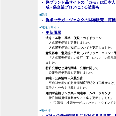
偽ブランド品サイトの「カモ」は日本人
成 - 偽企業プロフによる被害も
■商標
偽ボッテガ・ヴェネタの財布販売 商標
■特許庁サイト
更新履歴
法令・基準－基準・便覧・ガイドライン
方式審査便覧を更新しました。
方式審査便覧の改訂についてを更新しました。
意見募集－意見提出手続（パブリック・コメント
「方式審査便覧」の改訂（案）についての意見募
ました。
特許公報など発行関連－公報に関して
公報発行予定表を更新しました。
調達・公募情報－入札公告
平成25年度知的財産権制度説明会（実務者向け
競争入札公告を掲載しました。
知的財産権リンク集－関連ホームページリンク
特許情報提供事業者リスト集を更新しました。
・「2.調査・検索サービス」パテントウインド
■著作権
APIへの著作権適用に反対する意見書