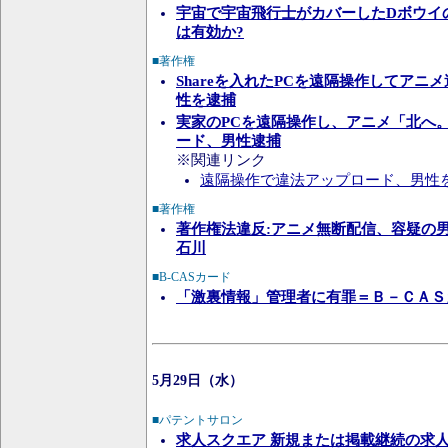
宇宙で宇宙飛行士がカバーしたDボウイ
は有効か?
■著作権
Shareを入れたPCを遠隔操作してアニ
性を逮捕
実家のPCを遠隔操作し、アニメ「北へ。」
ード、男性逮捕
※関連リンク
遠隔操作で違法アップロード、男性
■著作権
著作権法違反:アニメ無断配信、容疑の男
石川
■B-CASカード
「激裏情報」管理者に有罪＝Ｂ－ＣＡＳ
5月29日（水）
■パテントサロン
求人スクエア 新規または掲載継続の求