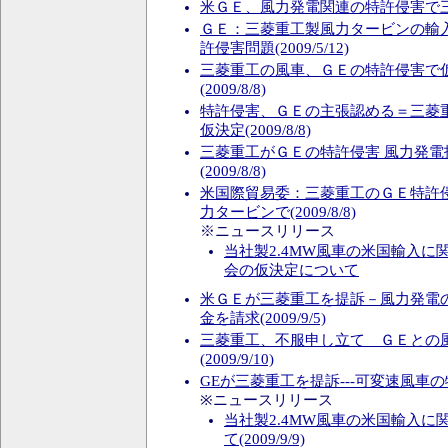
米ＧＥ、風力発電関連の特許侵害で三菱重を
ＧＥ：三菱重工製風力タービンの輸
許侵害問題(2009/5/12)
三菱重工の風車、ＧＥの特許侵害で
(2009/8/8)
特許侵害、ＧＥの主張認める＝三菱
仮決定(2009/8/8)
三菱重工がＧＥの特許侵害 風力発電
(2009/8/8)
米国際貿易委：三菱重工のＧＥ特許
力タービンで(2009/8/8)
※ニュースリリース
当社製2.4MW風車の米国輸入に
会の仮決定について
米ＧＥが三菱重工を提訴－風力発電
金を請求(2009/9/5)
三菱重工、不服申し立て ＧＥとの
(2009/9/10)
GEが三菱重工を提訴---可変速風車の特許(
※ニュースリリース
当社製2.4MW風車の米国輸入に
て(2009/9/9)