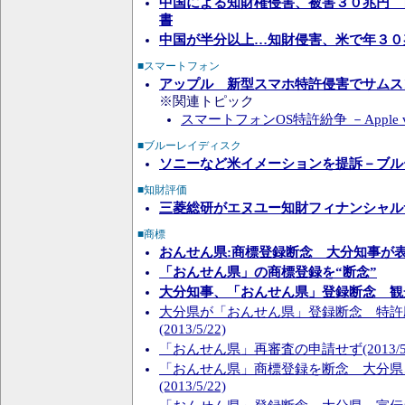
中国による知財権侵害、被害３０兆円 
書
中国が半分以上…知財侵害、米で年３０
■スマートフォン
アップル 新型スマホ特許侵害でサムス
※関連トピック
スマートフォンOS特許紛争 －Apple vs
■ブルーレイディスク
ソニーなど米イメーションを提訴－ブル
■知財評価
三菱総研がエヌユー知財フィナンシャル
■商標
おんせん県:商標登録断念 大分知事が
「おんせん県」の商標登録を“断念”
大分知事、「おんせん県」登録断念 観
大分県が「おんせん県」登録断念 特許
(2013/5/22)
「おんせん県」再審査の申請せず(2013/5/
「おんせん県」商標登録を断念 大分県
(2013/5/22)