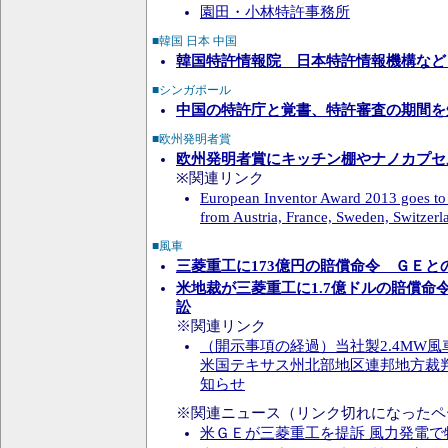
園田・小林特許事務所
■韓国 日本 中国
韓国特許情報院 日本特許情報機構など
■シンガポール
中国の特許庁と覚書、特許審査の期間を
■欧州発明者賞
欧州発明者賞にキッチン棚やナノカプセ
※関連リンク
European Inventor Award 2013 goes to 
from Austria, France, Sweden, Switzerl
■風車
三菱重工に173億円の賠償命令 ＧＥと
米地裁が三菱重工に1.7億ドルの賠償命
訟
※関連リンク
（開示事項の経過）当社製2.4MW風
米国テキサス州北部地区連邦地方裁
知らせ
※関連ニュース（リンク切れになったペ
米ＧＥが三菱重工を提訴 風力発電で特許侵