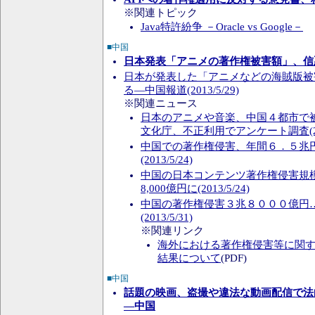
※関連トピック
Java特許紛争 －Oracle vs Google－
■中国
日本発表「アニメの著作権被害額」、信
日本が発表した「アニメなどの海賊版被
る―中国報道(2013/5/29)
※関連ニュース
日本のアニメや音楽、中国４都市で被
文化庁、不正利用でアンケート調査(2013
中国での著作権侵害、年間６．５兆
(2013/5/24)
中国の日本コンテンツ著作権侵害規
8,000億円に(2013/5/24)
中国の著作権侵害３兆８０００億円
(2013/5/31)
※関連リンク
海外における著作権侵害等に関
結果について
(PDF)
■中国
話題の映画、盗撮や違法な動画配信で法
―中国