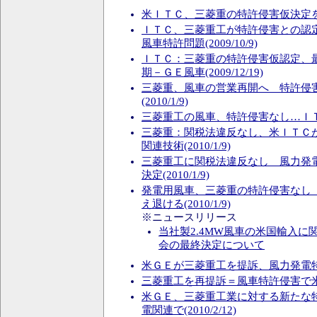
米ＩＴＣ、三菱重の特許侵害仮決定を再審査
ＩＴＣ、三菱重工が特許侵害との認
風車特許問題(2009/10/9)
ＩＴＣ：三菱重の特許侵害仮認定、
期－ＧＥ風車(2009/12/19)
三菱重、風車の営業再開へ 特許侵
(2010/1/9)
三菱重工の風車、特許侵害なし…ＩＴＣ決定
三菱重：関税法違反なし、米ＩＴＣ
関連技術(2010/1/9)
三菱重工に関税法違反なし 風力発
決定(2010/1/9)
発電用風車、三菱重の特許侵害なし
え退ける(2010/1/9)
※ニュースリリース
当社製2.4MW風車の米国輸入に
会の最終決定について
米ＧＥが三菱重工を提訴、風力発電特許侵害
三菱重工を再提訴＝風車特許侵害で米ＧＥ(
米ＧＥ、三菱重工業に対する新たな
電関連で(2010/2/12)