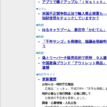
アプリで稼ぐアップル「ｉＷａｔｃｈ」
■コラム
米国不正競争防止法で輸入禁止措置も―
知財使用をチェックしていますか？
■商標
ゆるキャラブーム 新庄市「かむてん」
■商標
「千年サンゴ」を商標化 協議会登録申
う
■商標
偽トリーバーチ販売目的で所持 ９人逮
中国産偽ブランド「アウトレット商品」
逮捕
■特許庁サイト
更新履歴
お知らせ－特許庁広報誌
広報誌「とっきょ」平成25年6・7月号を掲載し
特許公報など発行関連－公報に関して
公報発行予定表を更新しました。
調達・公募情報－入札公告