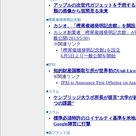
アップルの次世代ガジェットを予想する手
類の画像から垣間見る未来
■樫尾俊雄発明記念館
カシオ、「樫尾俊雄発明記念館」を開設 -
カシオ創業者「樫尾俊雄発明記念館」が
般公開(2013/5/30)
※関連リンク
｢樫尾俊雄発明記念館｣を設立
6月5日より一般公開を開始
■IPXI
知的財産国際取引所が世界初のUnit Licen
※関連リンク
IPXI to Announce First Offering on Jun
■コラム
ケンブリッジ大ラボ所長が提言“大学が
つの課題”
■コラム
標準必須特許のロイヤルティ基準を米地
Google陣営に打撃
■偽ブランド品