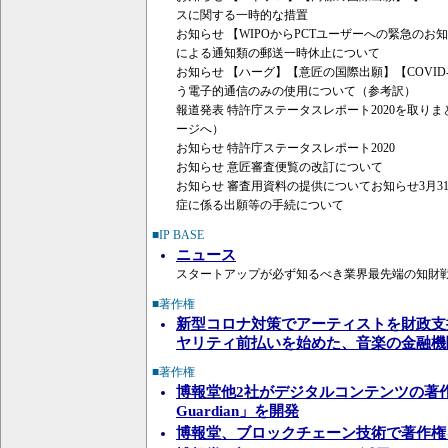
スに関する一時的な措置
お知らせ 【WIPOからPCTユーザーへの緊急のお知ら
による通知類の郵送一時休止について
お知らせ 【ハーグ】【意匠の国際出願】【COVID
う電子的通信のみの使用について（参考訳）
報道発表 特許庁ステータスレポート2020を取り
ージへ）
お知らせ 特許庁ステータスレポート2020
お知らせ 意匠審査便覧の改訂について
お知らせ 審査用資料の提供についてお知らせ3月3
症に係る出願等の手続について
■IP BASE
ニュース
スタートアップが必ず知るべき業界最先端の知財
■著作権
新型コロナ対策でアーティストを財政支
ヤリティ前払いを始めた、音楽の金融機関Soun
■著作権
博報堂他2社がデジタルコンテンツの著作
Guardian」を開発
博報堂、ブロックチェーン技術で著作権