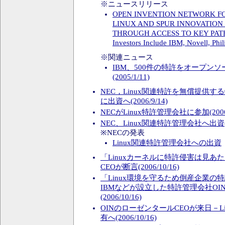
※ニュースリリース
OPEN INVENTION NETWORK F
LINUX AND SPUR INNOVATION
THROUGH ACCESS TO KEY PAT
Investors Include IBM, Novell, Phi
※関連ニュース
IBM、500件の特許をオープン
(2005/1/11)
NEC，Linux関連特許を無償提供す
に出資へ(2006/9/14)
NECがLinux特許管理会社に参加(2006/
NEC、Linux関連特許管理会社へ出資(20
※NECの発表
Linux関連特許管理会社への出資
「Linuxカーネルに特許侵害は見あ
CEOが断言(2006/10/16)
「Linux環境を守るため倒産企業の特
IBMなどが設立した特許管理会社OIN CEO
(2006/10/16)
OINのローゼンタールCEOが来日－Li
有へ(2006/10/16)