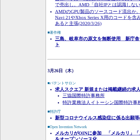
で売出し。AMD「自社IPとは認識しない」(20
AMDのGPU製品のソースコード流出か
Navi 21やXbox Series X用のコー
あると主張(2020/3/26)
■著作権
三島、岐阜市の原文を無断使用 新庁舎
ト
3月26日（木）
■パテントサロン
求人スクエア 新規または掲載継続の求
三協国際特許事務所
特許業務法人イトーシン国際特許事
■特許庁
新型コロナウイルス感染症に係る出願等
■Open Invention Network
メルカリがOINに参加 「メルカリ」
をオープンソース化