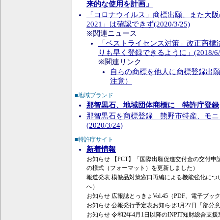
来的な使用を計画」
「コロナウイルス」商標出願、また大阪
2021」は確認できず(2020/3/25)
※関連ニュース
「ベストライセンス対策」改正商標
りも早く登録できるように」(2018/6/
※関連リンク
自らの商標を他人に商標登録出
注意）
■地域ブランド
那智黒石、地域団体商標に 特許庁登録
那智黒石を商標登録 熊野市特産、モニ
(2020/3/24)
■特許庁サイト
新着情報
お知らせ 【PCT】「国際出願促進交付金の交付
の様式（フォーマット）を更新しました）
報道発表 模倣品対策窓口再編による機能強化につ
へ）
お知らせ 広報誌とっきょVol.45（PDF、電子ブ
お知らせ 公報発行予定表お知らせ3月27日「部分
お知らせ 令和2年4月1日以降のINPIT知財総合