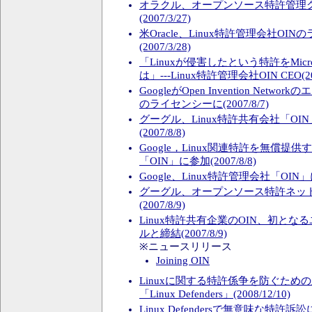
オラクル、オープンソース特許管理
(2007/3/27)
米Oracle、Linux特許管理会社OI
(2007/3/28)
「Linuxが侵害したという特許をMicr
は」---Linux特許管理会社OIN CEO(200
GoogleがOpen Invention Net
のライセンシーに(2007/8/7)
グーグル、Linux特許共有会社「O
(2007/8/8)
Google，Linux関連特許を無償提
「OIN」に参加(2007/8/8)
Google、Linux特許管理会社「OIN」に参
グーグル、オープンソース特許ネット
(2007/8/9)
Linux特許共有企業のOIN、初と
ルと締結(2007/8/9)
※ニュースリリース
Joining OIN
Linuxに関する特許係争を防ぐため
「Linux Defenders」(2008/12/10)
Linux Defendersで無意味な特許訴訟に