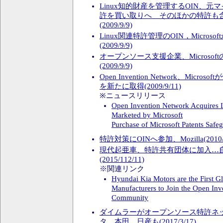
Linux知的財産を管理するOIN、
許を買い取りへ そのほかの特許も含
(2009/9/9)
Linux関連特許管理のOIN，Micros
(2009/9/9)
オープンソース支援企業、Microsoft
(2009/9/9)
Open Invention Network、Micr
を新たに取得(2009/9/11)
※ニュースリリース
Open Invention Network Acquires 
Marketed by Microsoft
Purchase of Microsoft Patents Saf
特許対策にOINへ参加、Mozilla(2010/9
現代起亜車、特許共有団体に加入…
(2015/112/11)
※関連リンク
Hyundai Kia Motors are the First G
Manufacturers to Join the Open In
Community
ダイムラーがオープンソース特許ネッ
タ、本田、日産も(2017/3/17)