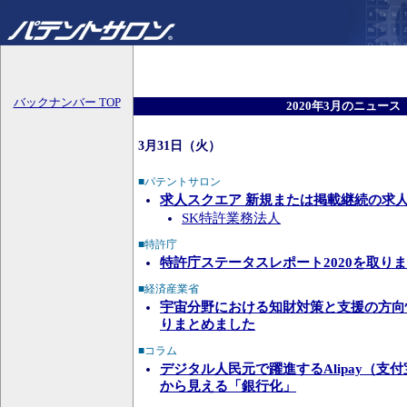
バックナンバー TOP
2020年3月のニュース
3月31日（火）
■パテントサロン
求人スクエア 新規または掲載継続の求
SK特許業務法人
■特許庁
特許庁ステータスレポート2020を取り
■経済産業省
宇宙分野における知財対策と支援の方向
りまとめました
■コラム
デジタル人民元で躍進するAlipay（支
から見える「銀行化」