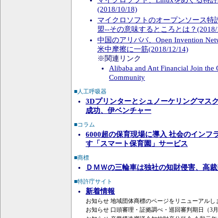
マイクロソフト、Linuxをめぐる特
(2018/10/18)
マイクロソフトのオープンソース特許
盟--その意味するところとは？(2018/10
中国のアリババ、Open Invention N
米中摩擦に一筋(2018/12/14)
※関連リンク
Alibaba and Ant Financial Join th
Community
■人工呼吸器
3Dプリンターとシュノーケリングマス
成功、伊ベンチャー
■コラム
6000超の保育現場に導入 社会のイン
す「スマート保育園」サービス
■商標
ＤＭＷの三輪車は独社の知財侵害、高裁
■特許庁サイト
新着情報
お知らせ 地域団体商標のページをリニューアルし
お知らせ 口頭審理・証拠調べ・巡回審判期日（3月