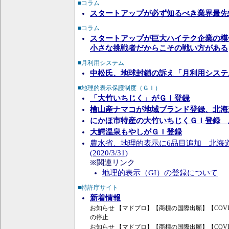
■コラム
スタートアップが必ず知るべき業界最先
■コラム
スタートアップが巨大ハイテク企業の模
小さな挑戦者だからこその戦い方がある
■月利用システム
中松氏、地球封鎖の訴え「月利用システ
■地理的表示保護制度（ＧＩ）
「大竹いちじく」がＧＩ登録
檜山産ナマコが地域ブランド登録、北海
にかほ市特産の大竹いちじくＧＩ登録 
大鰐温泉もやしがＧＩ登録
農水省、地理的表示に6品目追加 北海
(2020/3/31)
※関連リンク
地理的表示（GI）の登録について
■特許庁サイト
新着情報
お知らせ 【マドプロ】【商標の国際出願】【COVI
の停止
お知らせ 【マドプロ】【商標の国際出願】【COVI