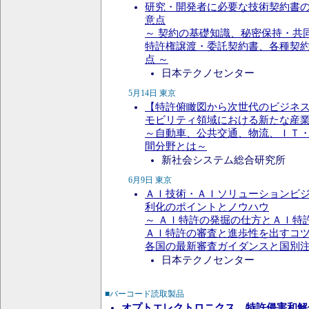
研究・開発者に必要な技術契約書
意点
～ 契約の基礎知識、秘密保持・共
特許権譲渡・委託契約書、各種契
点 ～
日本テクノセンター
5月14日 東京
【特許俯瞰図から次世代のビジネ
モビリティ領域における新たな産
～自動車、公共交通、物流、ＩＴ
間分野とは～
新社会システム総合研究所
6月9日 東京
ＡＩ技術・ＡＩソリューションビ
利化のポイントとノウハウ
～ ＡＩ特許の発掘の仕方とＡＩ特
ＡＩ特許の審査と進歩性を出すコ
各国の最新審査ガイダンスと国別注
日本テクノセンター
■バーコード読取製品
オプトエレクトロニクス、特許侵害和解