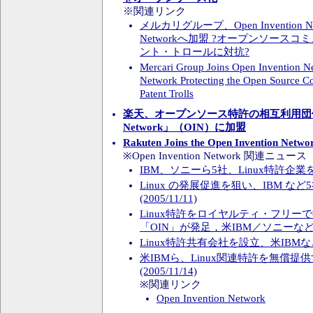
※関連リンク
メルカリグループ、Open Invention N
Networkへ加盟 ?オープンソース
ント・トロールに対抗?
Mercari Group Joins Open Invention 
Network Protecting the Open Source 
Patent Trolls
楽天、オープンソース特許の相互利用団体 「Op
Network」（OIN）に加盟
Rakuten Joins the Open Invention Netw
※Open Invention Network 関連ニュース
IBM、ソニーら5社、Linux特許企業を設立
Linux の発展促進を狙い、IBM な
(2005/11/11)
Linux特許をロイヤルティ・フリー
「OIN」が発足，米IBM／ソニーなどが支援
Linux特許共有会社を設立、米IBMなど5社
米IBMら、Linux関連特許を無償
(2005/11/14)
※関連リンク
Open Invention Network