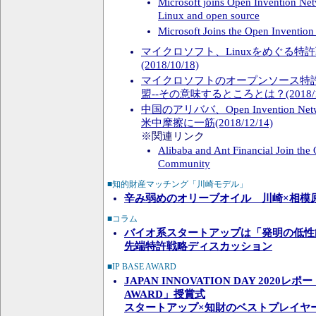
Microsoft joins Open Invention Net
Linux and open source
Microsoft Joins the Open Inventi
マイクロソフト、Linuxをめぐる特
(2018/10/18)
マイクロソフトのオープンソース特許
盟--その意味するところとは？(2018/10
中国のアリババ、Open Invention N
米中摩擦に一筋(2018/12/14)
※関連リンク
Alibaba and Ant Financial Join th
Community
■知的財産マッチング「川崎モデル」
辛み弱めのオリーブオイル 川崎×相模
■コラム
バイオ系スタートアップは「発明の低性
先端特許戦略ディスカッション
■IP BASE AWARD
JAPAN INNOVATION DAY 2020レポ
AWARD」授賞式
スタートアップ×知財のベストプレイヤ