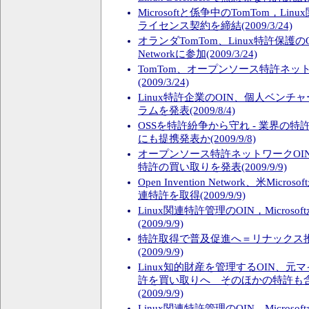
Microsoftと係争中のTomTom，L
ライセンス契約を締結(2009/3/24)
オランダTomTom、Linux特許保護のOpen
Networkに参加(2009/3/24)
TomTom、オープンソース特許ネッ
(2009/3/24)
Linux特許企業のOIN、個人ベン
ラムを発表(2009/8/4)
OSSを特許紛争から守れ - 業界の
にも提携発表か(2009/9/8)
オープンソース特許ネットワークOI
特許の買い取りを発表(2009/9/9)
Open Invention Network、米Micr
連特許を取得(2009/9/9)
Linux関連特許管理のOIN，Micros
(2009/9/9)
特許取得で普及促進へ＝リナックス
(2009/9/9)
Linux知的財産を管理するOIN、
許を買い取りへ そのほかの特許も含
(2009/9/9)
Linux関連特許管理のOIN，Micros