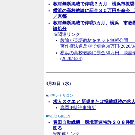
教材無断掲載で停職３カ月 横浜市教委
横浜の高校教諭に罰金３０万円を命令
／京都
教材無断掲載で停職3カ月、横浜 市教
諭処分
※関連リンク
教諭が英語教材をネット無断公開 
著作権法違反罪で罰金30万円(2020/3/
横浜の高校教諭に罰金30万円 英語
(2020/3/24)
3月25日（水）
■パテントサロン
求人スクエア 新規または掲載継続の求
高岡IP特許事務所
■WIPO GREEN
豊田自動織機 環境関連特許２０８件開
図る
※関連リンク