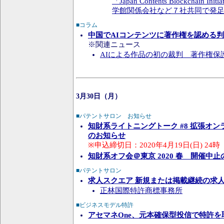
「Japan Contents Blockchain 
学館関係会社など７社共同で発
■コラム
中国でAIコンテンツに著作権を認める
※関連ニュース
AIによる作品の初の裁判 著作権保護対象
3月30日（月）
■パテントサロン お知らせ
知財系ライトニングトーク #8 拡張オ
のお知らせ
※申込締切日：2020年4月19日(日) 24時
知財系オフ会＠東京 2020 春 開催中
■パテントサロン
求人スクエア 新規または掲載継続の求
正林国際特許商標事務所
■ビジネスモデル特許
アセマネOne、元本確保型投信で特許を