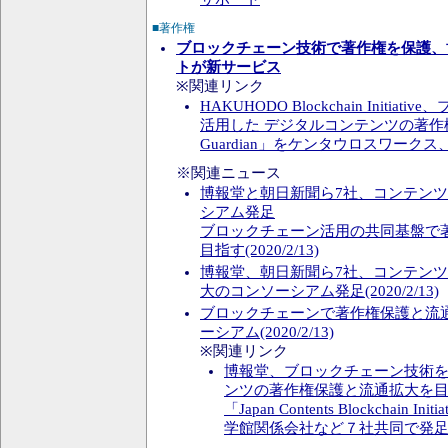
■著作権
ブロックチェーン技術で著作権を保護、
トが新サービス
※関連リンク
HAKUHODO Blockchain Initi
活用した デジタルコンテンツの著作
Guardian」をケンタウロスワーク
※関連ニュース
博報堂と朝日新聞ら7社、コンテン
シアム発足
ブロックチェーン活用の共同基盤で
目指す(2020/2/13)
博報堂、朝日新聞ら7社、コンテン
大のコンソーシアム発足(2020/2/13)
ブロックチェーンで著作権保護と流
ーシアム(2020/2/13)
※関連リンク
博報堂、ブロックチェーン技術
ンツの著作権保護と流通拡大を
「Japan Contents Blockchain 
学館関係会社など７社共同で発