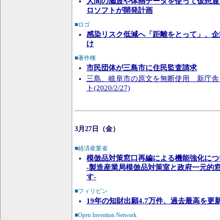
人間の脳波や体熱データを使って仮想通
ロソフトが開発計画
■ロゴ
感染リスク低減へ「距離をとって」、企
け
■著作権
市民団体が三島市に住民監査請求
三島、岐阜市の原文を無断使用 新庁舎
ト(2020/2/27)
3月27日（金）
■経済産業省
模倣品対策窓口再編による機能強化につ
-製造産業局模倣品対策室と政府一元的
す-
■フィリピン
19年の知財出願4.7万件、過去最高を更
■Open Invention Network