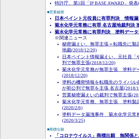
特許庁、第1回「IP BASE AWARD」発表(20
■営業秘密
日本ペイント元役員に有罪判決 情報漏
菊水化学元常務に有罪 名古屋地裁判決 
菊水化学元常務に有罪判決 塗料データ
※関連ニュース
秘密漏えい、無罪主張＝転職先に製
地裁(2018/12/20)
日本ペイント情報漏えい、元社員「
判で無罪主張(2018/12/20)
菊水化学元常務が無罪主張 塗料デ
(2018/12/20)
塗料の機密情報を転職先のライバル会
が初公判で無罪を主張 名古屋(2018/12
営業秘密漏えいの裁判で無罪主張(2018/
菊水化学元常務、無罪主張 塗料製
(2020/2/6)
塗料データ漏洩事件 菊水化学元常務
(2020/3/25)
■商標出願
「コロナウイルス」商標出願 無関係とみ