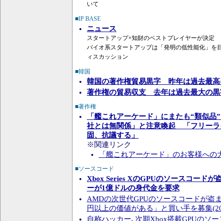
いて
■IP BASE
ニュース
スタートアップ×知財のベストプレイヤーが決定
バイオ系スタートアップは「発明の低性能化」を目
ィスカッション
■韓国
韓国の著作権貿易黒字 昨年は過去最高
著作権の貿易収支 去年は過去最大の黒
■著作権
「艦これアーケード」にまたも“類似品
社とは無関係」と注意喚起 「フリーラ
固、抗議する」
※関連リンク
「艦これアーケード」のお客様への
■ソースコード
Xbox Series XのGPUのソースコー
ーが1億ドルの身代金を要求
AMDの次世代GPUのソースコードが盗ま
円以上の価値がある」と買い手を募集(2020/
自称ハッカー､次期Xbox搭載GPUのソ