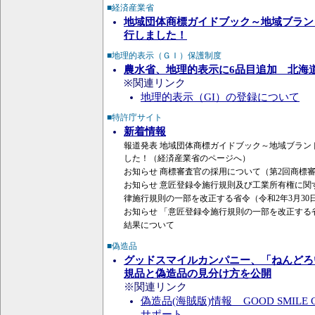
■経済産業省
地域団体商標ガイドブック～地域ブラン
行しました！
■地理的表示（ＧＩ）保護制度
農水省、地理的表示に6品目追加 北海
※関連リンク
地理的表示（GI）の登録について
■特許庁サイト
新着情報
報道発表 地域団体商標ガイドブック～地域ブラン
した！（経済産業省のページへ）
お知らせ 商標審査官の採用について（第2回商標
お知らせ 意匠登録令施行規則及び工業所有権に関
律施行規則の一部を改正する省令（令和2年3月30
お知らせ 「意匠登録令施行規則の一部を改正する
結果について
■偽造品
グッドスマイルカンパニー、「ねんどろ
規品と偽造品の見分け方を公開
※関連リンク
偽造品(海賊版)情報 _ GOOD SMILE
サポート