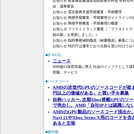
お知らせ 産業構造審議会知的財産分科会 令和元
会 議事要旨
お知らせ 震災復興支援早期審査・早期審理
お知らせ 商標早期審査・早期審理ガイドラインの
お知らせ 商標早期審査・早期審理の概要
お知らせ ファストトラック審査（「ファストトラ
録出願」を更新しました。）
お知らせ 臨時事務補助職員（秘書職員）募集につ
お知らせ 特許庁は通常どおり出願を受け付けてお
■IP BASE
ニュース
6000超の保育現場に導入 社会のインフラとして
育園」サービス
■ソースコード
AMDの次世代GPUのソースコードが盗
円以上の価値がある」と買い手を募集
自称ハッカー､次期Xbox搭載GPUのソ
で売出し。AMD「自社IPとは認識しな
AMDのGPU製品のソースコード流出か
Navi 21やXbox Series X用のコー
あると主張
■著作権