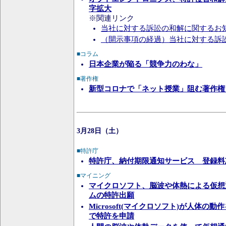
字拡大
※関連リンク
当社に対する訴訟の和解に関するお
（開示事項の経過）当社に対する訴
■コラム
日本企業が陥る「競争力のわな」
■著作権
新型コロナで「ネット授業」阻む著作権
3月28日（土）
■特許庁
特許庁、納付期限通知サービス 登録料
■マイニング
マイクロソフト、脳波や体熱による仮想
ムの特許出願
Microsoft(マイクロソフト)が人体の
で特許を申請