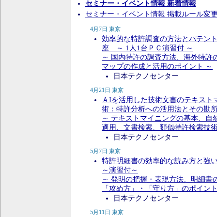
セミナー・イベント情報 新着情報
セミナー・イベント情報 掲載ルール変更のお知
4月7日 東京
効率的な特許調査の方法とパテン
座 ～ 1人1台ＰＣ演習付 ～
～ 国内特許の調査方法、海外特許
マップの作成と活用のポイント ～
日本テクノセンター
4月21日 東京
ＡIを活用した技術文書のテキスト
術：特許分析への活用法とその勘
～ テキストマイニングの基本、自
適用、文書検索、類似特許検索技術
日本テクノセンター
5月7日 東京
特許明細書の効率的な読み方と強
～演習付～
～ 発明の把握・表現方法、明細書
「攻め方」・「守り方」のポイント
日本テクノセンター
5月11日 東京