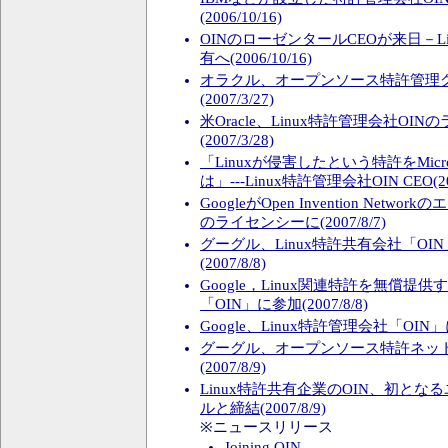
(2006/10/16)
OINのローゼンタールCEOが来日－Li
有へ(2006/10/16)
オラクル、オープンソース特許管理
(2007/3/27)
米Oracle、Linux特許管理会社OI
(2007/3/28)
「Linuxが侵害したという特許をMicr
は」---Linux特許管理会社OIN CEO(200
GoogleがOpen Invention Net
のライセンシーに(2007/8/7)
グーグル、Linux特許共有会社「O
(2007/8/8)
Google，Linux関連特許を無償提
「OIN」に参加(2007/8/8)
Google、Linux特許管理会社「OIN」に参
グーグル、オープンソース特許ネット
(2007/8/9)
Linux特許共有企業のOIN、初と
ルと締結(2007/8/9)
※ニュースリリース
Joining OIN