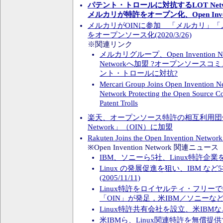
パテント・トロールに対抗するLOT Net
メルカリが特許をオープン化、Open Invent
メルカリがOINに参加 「メルカリ」
をオープンソース化(2020/3/26)
※関連リンク
メルカリグループ、Open Invention N
Networkへ加盟 ?オープンソース
ント・トロールに対抗?
Mercari Group Joins Open Invention 
Network Protecting the Open Source 
Patent Trolls
楽天、オープンソース特許の相互利用団体 「Op
Network」（OIN）に加盟
Rakuten Joins the Open Invention Netwo
※Open Invention Network 関連ニュース
IBM、ソニーら5社、Linux特許企業を設立
Linux の発展促進を狙い、IBM な
(2005/11/11)
Linux特許をロイヤルティ・フリー
「OIN」が発足，米IBM／ソニーなどが支援
Linux特許共有会社を設立、米IBMなど5社
米IBMら、Linux関連特許を無償