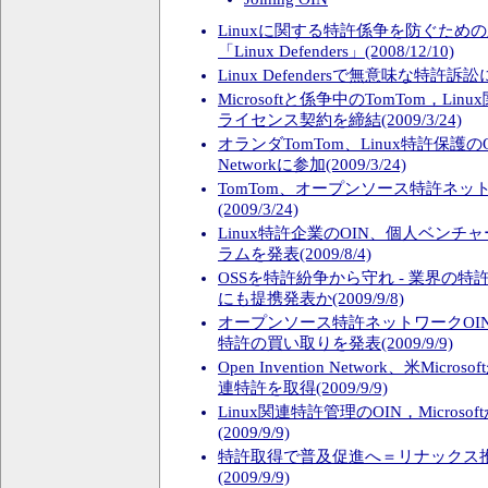
Linuxに関する特許係争を防ぐため
「Linux Defenders」(2008/12/10)
Linux Defendersで無意味な特許訴訟に
Microsoftと係争中のTomTom，L
ライセンス契約を締結(2009/3/24)
オランダTomTom、Linux特許保護のOpen
Networkに参加(2009/3/24)
TomTom、オープンソース特許ネッ
(2009/3/24)
Linux特許企業のOIN、個人ベン
ラムを発表(2009/8/4)
OSSを特許紛争から守れ - 業界の
にも提携発表か(2009/9/8)
オープンソース特許ネットワークOI
特許の買い取りを発表(2009/9/9)
Open Invention Network、米Micr
連特許を取得(2009/9/9)
Linux関連特許管理のOIN，Micros
(2009/9/9)
特許取得で普及促進へ＝リナックス
(2009/9/9)