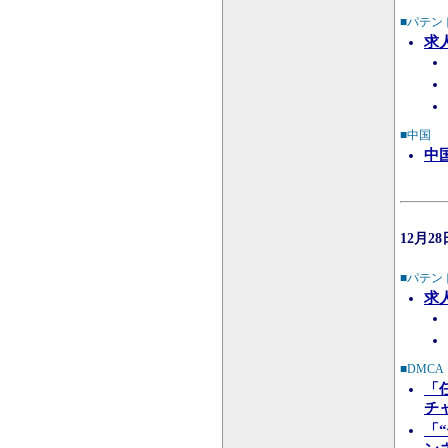
■パテン
求
■中国
中
12月2
■パテン
求
■DMC
「
チ
「