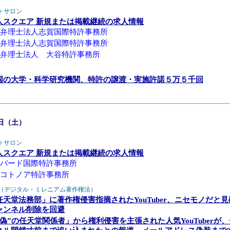
トサロン
人スクエア 新規または掲載継続の求人情報
弁理士法人志賀国際特許事務所
弁理士法人志賀国際特許事務所
弁理士法人 大谷特許事務所
国の大学・科学研究機関、特許の譲渡・実施許諾５万５千回
8日（土）
トサロン
人スクエア 新規または掲載継続の求人情報
バード国際特許事務所
コトノア特許事務所
A（デジタル・ミレニアム著作権法）
任天堂法務部」に著作権侵害指摘されたYouTuber、ニセモノだと
ャンネル削除を回避
“偽”の任天堂関係者」から権利侵害を主張された人気YouTuberが