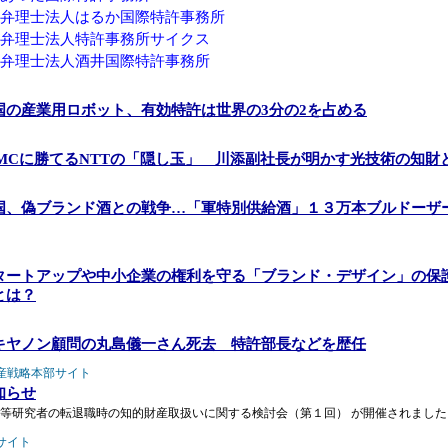
弁理士法人はるか国際特許事務所
弁理士法人特許事務所サイクス
弁理士法人酒井国際特許事務所
国の産業用ロボット、有効特許は世界の3分の2を占める
SMCに勝てるNTTの「隠し玉」 川添副社長が明かす光技術の知財
国、偽ブランド酒との戦争…「軍特別供給酒」１３万本ブルドーザ
タートアップや中小企業の権利を守る「ブランド・デザイン」の保
とは？
キヤノン顧問の丸島儀一さん死去 特許部長などを歴任
産戦略本部サイト
知らせ
等研究者の転退職時の知的財産取扱いに関する検討会（第１回） が開催されました
サイト