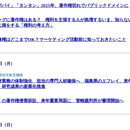
ポパイ」「タンタン」2025年、著作権切れでパブリックドメインに
ャグに著作権はある？ 権利を主張する人が急増するいま、知らな
に損をする「権利の考え方」
像権はどこまでOK？マーケティング活動前に知っておきたいこと
0日（月）
際研究教育機構
財業務の体制強化 担当の専門人材確保へ 福島県のエフレイ、来
 研究成果の産業化推進
Ｉの著作権侵害訴訟、来年重要局面に 管轄裁判所が審理開始へ
9日（日）