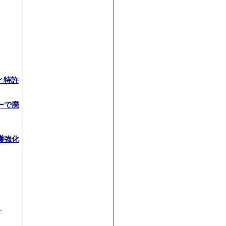
と特許
ーで廃
護強化
。