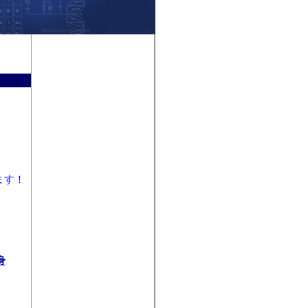
ます！
身