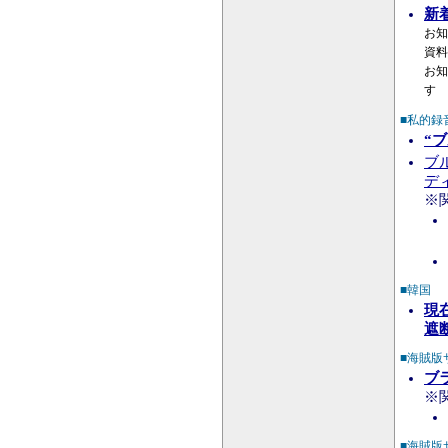
新
お知
資料
お知
す
■私的録
“
ブ
ディ
※
■韓国
現
遮
■海賊版
ブ
※
■海賊版