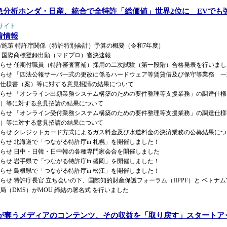
急分析ホンダ・日産、統合で全特許「総価値」世界2位に EVでも
サイト
着情報
/施策 特許庁関係（特許特別会計）予算の概要（令和7年度）
 国際商標登録出願（マドプロ）審決速報
らせ 任期付職員（特許審査官補）採用の二次試験（第一段階）合格発表を行いまし
らせ 「四法公報サーバ一式の更改に係るハードウェア等賃貸借及び保守等業務 一
仕様書（案）等に対する意見招請の結果について
らせ 「オンライン出願業務システム構築のための要件整理等支援業務」の調達仕様
）等に対する意見招請の結果について
らせ 「オンライン受付業務システム構築のための要件整理等支援業務」の調達仕様
）等に対する意見招請の結果について
らせ クレジットカード方式によるガス料金及び水道料金の決済業務の公募結果につ
らせ 北海道で「つながる特許庁in 札幌」を開催しました！
らせ 日中・日韓・日中韓の各種専門家会合を開催しました
らせ 岩手県で「つながる特許庁in 盛岡」を開催しました！
らせ 島根県で「つながる特許庁in 松江」を開催しました！
らせ 特許庁長官 立ち会いの下、国際知的財産保護フォーラム（IIPPF）と ベトナ
局（DMS）がMOU 締結の署名式 を行いました
Iが奪うメディアのコンテンツ、その収益を「取り戻す」スタートア