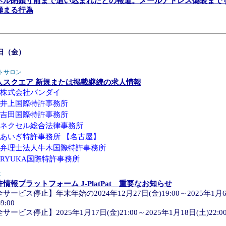
ネル閉鎖寸前まで追い込まれたとの報道。メールアドレス偽装まで
極まる行為
7日（金）
トサロン
人スクエア 新規または掲載継続の求人情報
株式会社バンダイ
井上国際特許事務所
吉田国際特許事務所
ネクセル総合法律事務所
あいぎ特許事務所 【名古屋】
弁理士法人牛木国際特許事務所
RYUKA国際特許事務所
t
許情報プラットフォーム J-PlatPat 重要なお知らせ
サービス停止】年末年始の2024年12月27日(金)19:00～2025年1月
9:00
サービス停止】2025年1月17日(金)21:00～2025年1月18日(土)22:0