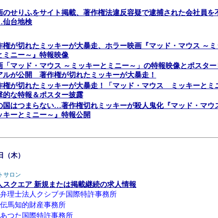
画のせりふをサイト掲載、著作権法違反容疑で逮捕された会社員を
…仙台地検
作権が切れたミッキーが大暴走、ホラー映画『マッド・マウス ～ミ
とミニー～』特報映像
画「マッド・マウス ～ミッキーとミニー～」の特報映像とポスター
アルが公開 著作権が切れたミッキーが大暴走！
作権が切れたミッキーが大暴走！「マッド・マウス ミッキーとミ
撃的な特報＆ポスター披露
の国はつまらない…著作権切れミッキーが殺人鬼化『マッド・マウ
ッキーとミニー～』特報公開
6日（木）
トサロン
人スクエア 新規または掲載継続の求人情報
弁理士法人クシブチ国際特許事務所
伝馬知的財産事務所
あつた国際特許事務所