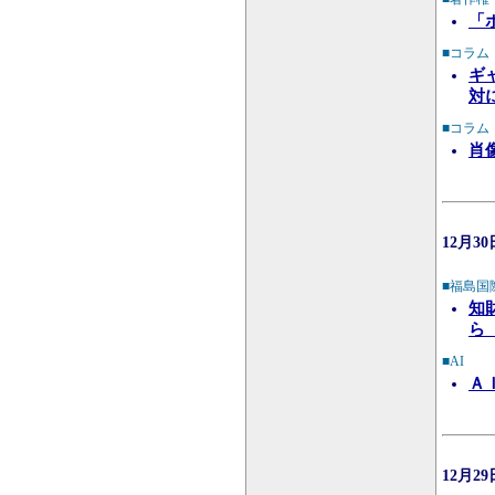
「
■コラム
ギ
対
■コラム
肖
12月3
■福島国
知
ら
■AI
Ａ
12月2