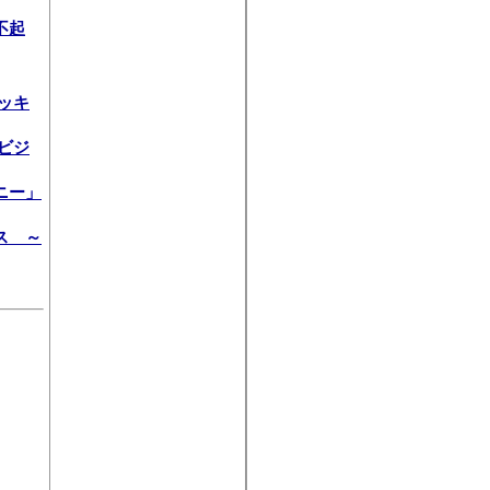
不起
ッキ
ビジ
ニー」
ス ～