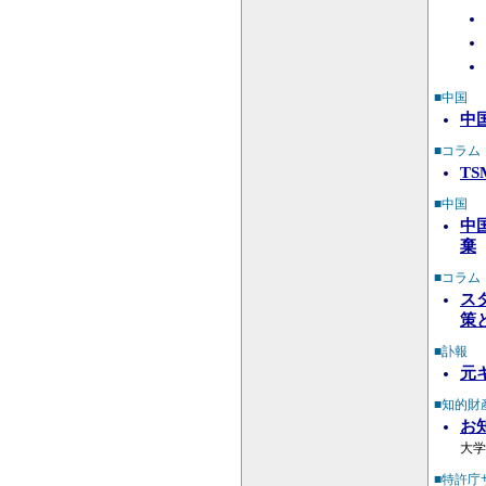
■中国
中
■コラム
T
■中国
中
棄
■コラム
ス
策
■訃報
元
■知的財
お
大学
■特許庁