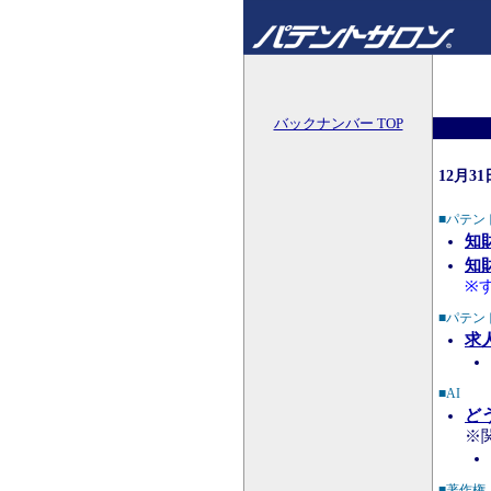
バックナンバー TOP
12月3
■パテン
知財
知財
※
■パテン
求
■AI
ど
※
■著作権