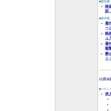
■著作権
映
訴
■著作権
著
ー
映
ュ
著
衝
夢
ミ
12月2
■パテン
求