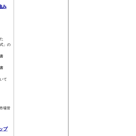
強み
た
式」の
書
書
いて
ム市場管
ップ