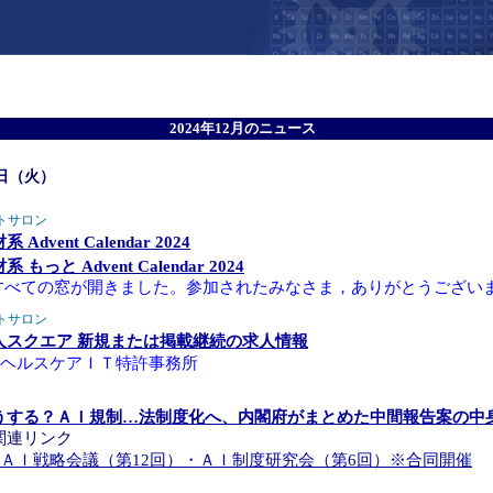
2024年12月のニュース
1日（火）
トサロン
系 Advent Calendar 2024
系 もっと Advent Calendar 2024
すべての窓が開きました。参加されたみなさま，ありがとうござい
トサロン
人スクエア 新規または掲載継続の求人情報
ヘルスケアＩＴ特許事務所
うする？ＡＩ規制…法制度化へ、内閣府がまとめた中間報告案の中
関連リンク
ＡＩ戦略会議（第12回）・ＡＩ制度研究会（第6回）※合同開催