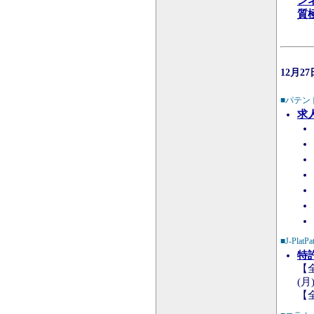
ン
質
12月2
■パテン
求
■J-PlatPa
特
【全
(月)
【全