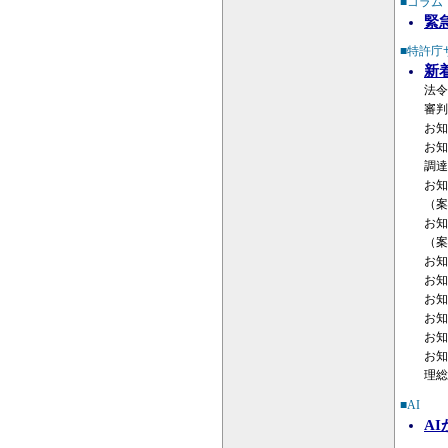
■コラム
緊
■特許庁
新
法令
審判
お知
お知
調達
お知
（案
お知
（案
お知
お知
お知
お知
お知
お知
理総
■AI
A