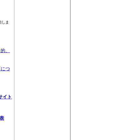
始しま
目的、
可につ
サイト
発表