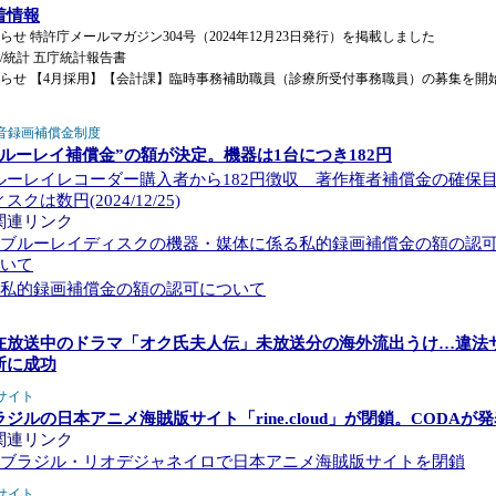
着情報
らせ 特許庁メールマガジン304号（2024年12月23日発行）を掲載しました
/統計 五庁統計報告書
らせ 【4月採用】【会計課】臨時事務補助職員（診療所受付事務職員）の募集を開
音録画補償金制度
ブルーレイ補償金”の額が決定。機器は1台につき182円
ルーレイレコーダー購入者から182円徴収 著作権者補償金の確保
スクは数円(2024/12/25)
関連リンク
ブルーレイディスクの機器・媒体に係る私的録画補償金の額の認
いて
私的録画補償金の額の認可について
在放送中のドラマ「オク氏夫人伝」未放送分の海外流出うけ…違法
断に成功
サイト
ラジルの日本アニメ海賊版サイト「rine.cloud」が閉鎖。CODAが
関連リンク
ブラジル・リオデジャネイロで日本アニメ海賊版サイトを閉鎖
サイト