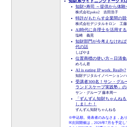
知財系ライトニングトーク #32 
知財×寿司 ～提供から体
株式会社paku2 吉田浩子
特許がもたらす企業間の競
株式会社デジタルキロン 工藤
AI時代に弁理士を活用す
塩崎 義晃
知財部門が今考えなければ
代の話
しばやま
位置商標の使い方～日清食
めろん君
AI is eating IP work. Really?
知財デジタルイノベーションハ
受講者300名！サン・グル
ランドスケープ実践塾」の
サン・グループ 藤本周一
「ずんずん知財ちゃんねる
しました！
ずんずん知財ちゃんねる
※申込順。発表者のみなさま，あ
※次回開催は，2026年7月を予