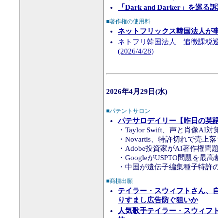
「Dark and Darker」を
■著作権の使用料
ネットフリックス韓国法人が事
ネトフリ韓国法人 追徴課税
(2026/4/28)
2026年4月29日(水)
■パテントサロン
パテサロデイリー【昨日の英語知
・Taylor Swift、声と肖像A
・Novartis、特許切れで売上
・Adobe投資家がAI著作権
・GoogleがUSPTO問題を最高
・中国が遺伝子編集種子特許の
■商標出願
テイラー・スウィフトさん、
りすまし広告防ぐ狙いか
人気歌手テイラー・スウィフ