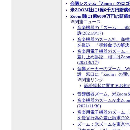
会議システム「Zoom」のロ
米ZOOM社に1億6千万円賠
Zoom側に1億6000万円の
※関連ニュース
音楽機器の「ズーム」、商
訴(2021/9/17)
音楽機器のズーム社、商標権
を提訴 「和解金での解決を排除
音楽用電子機器のズーム、
差し止め訴訟 相手はZoo
(2021/9/17)
音響メーカーのズーム、We
訴 窓口に「Zoom」の問い合
※関連リンク
訴訟提起に関するお知
音響機器ズーム、米Zoomを提
音楽機器のズームが米Zo
(2021/11/30)
音楽用電子機器のズーム、ZOOM
を侵害行為の差止請求(2021/1
ズーム：米ズームを東京地裁に