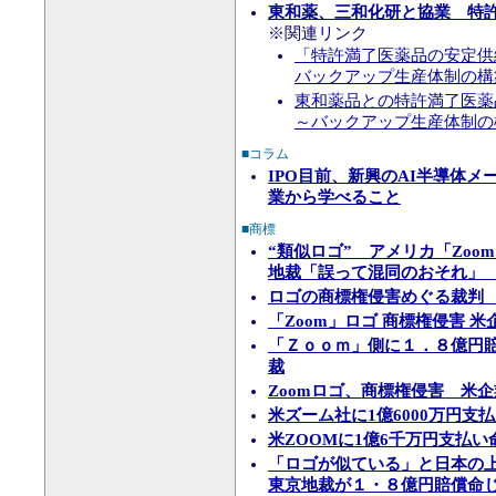
東和薬、三和化研と協業 特
※関連リンク
「特許満了医薬品の安定供
バックアップ生産体制の構
東和薬品との特許満了医薬
～バックアップ生産体制の
■コラム
IPO目前、新興のAI半導体メー
業から学べること
■商標
“類似ロゴ” アメリカ「Zoo
地裁「誤って混同のおそれ」
ロゴの商標権侵害めぐる裁判 Z
「Zoom」ロゴ 商標権侵害 
「Ｚｏｏｍ」側に１．８億円
裁
Zoomロゴ、商標権侵害 米企
米ズーム社に1億6000万円
米ZOOMに1億6千万円支払
「ロゴが似ている」と日本の
東京地裁が１・８億円賠償命