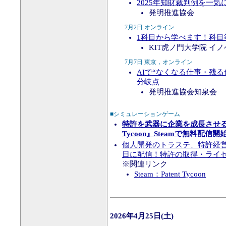
2025年知財裁判例を一気
発明推進協会
7月2日 オンライン
1科目から学べます！科
KIT虎ノ門大学院 イ
7月7日 東京，オンライン
AIで“なくなる仕事・残る
分岐点
発明推進協会知泉会
■シミュレーションゲーム
特許を武器に企業を成長させる知
Tycoon』Steamで無料配信開
個人開発のトラステ、特許経営シミュ
日に配信！特許の取得・ライセンス
※関連リンク
Steam：Patent Tycoon
2026年4月25日(土)