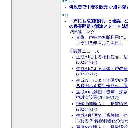
■コラム
偽広告で下着を販売 小遣い稼
■AI
「声にも法的権利」と確認…生
の侵害問題で議論スタート 法
※関連リンク
肖像、声等の無断利用によ
（令和８年４月２４日）
※関連ニュース
生成AIによる権利侵害、
(2026/4/17)
生成AIによる肖像・声の
(2026/4/17)
生成ＡＩによる俳優や声優
る範囲示す指針作成へ…法務省(2
生成AIの動画・音声 深
検討会設置(2026/4/17)
声優の無断ＡＩ、賠償請求
(2026/4/17)
生成AI動画で「肖像権」
られる？ 解釈明確化のための検
声優の無断ＡＩ、賠償請求