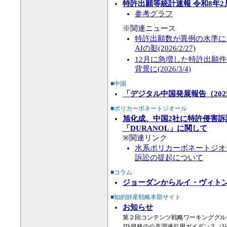
特許出願等統計速報 令和8年2月
参考グラフ
※関連ニュース
特許出願数が異例の水準に、
AIの影(2026/2/27)
12月に急増した特許出願
背景に(2026/3/4)
■中国
「デジタル中国発展報告（202
■ポリカーボネートジオール
旭化成、中国2社に特許侵害
「DURANOL」に関して
※関連リンク
水系ポリカーボネートジオー
訴訟の提起について
■コラム
ジョーダンからルイ・ヴィト
■知的財産戦略本部サイト
お知らせ
第２回コンテンツ戦略ワーキンググル