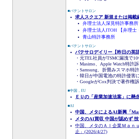
■パテントサロン
求人スクエア 新規または掲載
弁理士法人深見特許事務所
弁理士法人ITOH 【弁理
青山特許事務所
■パテントサロン
パテサロデイリー【昨日の英語知
・元TEL社員がTSMC漏洩で1
・Masimo、Apple Watch
・Samsung、折畳みスマホ特
・韓日が中国電池の特許侵害
・GoogleがCox判決で著作
■中国，EU
ＥＵの「産業加速法案」に懸
■AI
中国、メタによるAI新興「Ma
メタのAI買収 中国が認めず 
中国、メタのＡＩ企業Ｍａｎ
止」(2026/4/27)