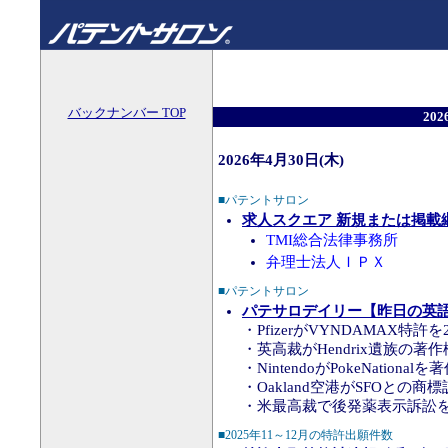
バックナンバー TOP
20
2026年4月30日(木)
■パテントサロン
求人スクエア 新規または掲載
TMI総合法律事務所
弁理士法人ＩＰＸ
■パテントサロン
パテサロデイリー【昨日の英語知
・PfizerがVYNDAMAX特許
・英高裁がHendrix遺族の著
・NintendoがPokeNational
・Oakland空港がSFOとの商
・米最高裁で後発薬表示訴訟
■2025年11～12月の特許出願件数