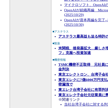
マイクロソフト、OpenAIの27
OpenAIが組織再編 Mic
(2025/10/29)
OpenAIが資本再編を完了
(2025/10/30)
■アステラス
アステラス最高益も迫る特許の
■製薬
米関税、後発薬拡大…厳しさ
フ」克服へ投資加速
■機密情報
TSMC機密不正取得 元社員
金判決
東京エレクトロン、台湾子会
東京エレクに7億6000万円支
密漏洩で
東エレク台湾子会社に有罪判決
東京エレク子会社元従業員に懲
※関連リンク
当社台湾子会社に対する判