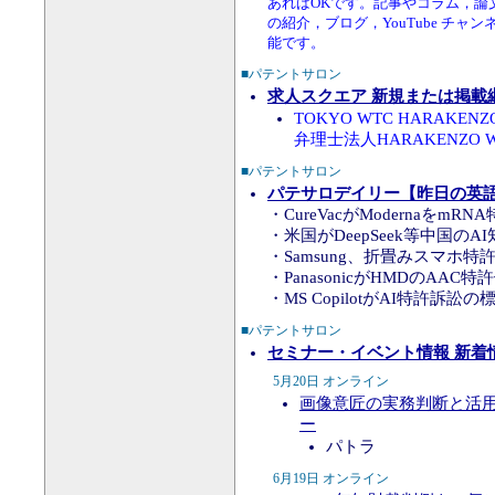
あればOKです。記事やコラム，論
の紹介，ブログ，YouTube チ
能です。
■パテントサロン
求人スクエア 新規または掲載
TOKYO WTC HARAKENZ
弁理士法人HARAKENZO WO
■パテントサロン
パテサロデイリー【昨日の英語知
・CureVacがModernaをmR
・米国がDeepSeek等中国の
・Samsung、折畳みスマホ特
・PanasonicがHMDのAAC
・MS CopilotがAI特許訴訟
■パテントサロン
セミナー・イベント情報 新着
5月20日 オンライン
画像意匠の実務判断と活
ー
パトラ
6月19日 オンライン