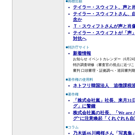
■商標出願
テイラー・スウィフト、声と肖
テイラー・スウィフトさん、自
念か
Ｔ・スウィフトさんが声と肖
テイラー・スウィフトが「声」
対抗へ
■特許庁サイト
新着情報
お知らせ イベントカレンダー（6月2
特許調査研修（審査官の視点に近づこ
審判 口頭審理・証拠調べ・巡回審判期
■著作権の使用料
ネトフリ韓国法人 追徴課税
■著作権
「株式会社嵐」社長、来月31
グ」に警鐘
株式会社嵐の社長、「We are
グ”に注意喚起「くれぐれも自
■コラム
乃木坂46川﨑桜さん「写真集