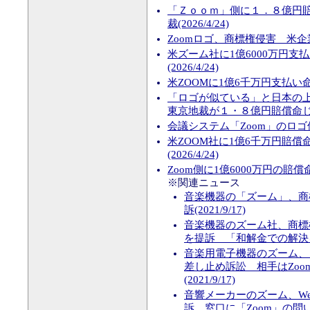
「Ｚｏｏｍ」側に１．８億円
裁(2026/4/24)
Zoomロゴ、商標権侵害 米企業1.
米ズーム社に1億6000万円
(2026/4/24)
米ZOOMに1億6千万円支払い命令
「ロゴが似ている」と日本の
東京地裁が１・８億円賠償命じる…
会議システム「Zoom」のロゴ使
米ZOOM社に1億6千万円賠
(2026/4/24)
Zoom側に1億6000万円の賠償
※関連ニュース
音楽機器の「ズーム」、商
訴(2021/9/17)
音楽機器のズーム社、商標権
を提訴 「和解金での解決を排除
音楽用電子機器のズーム、
差し止め訴訟 相手はZoo
(2021/9/17)
音響メーカーのズーム、We
訴 窓口に「Zoom」の問い合