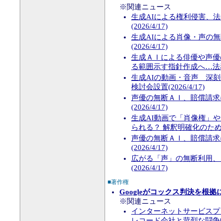
※関連ニュース
生成AIによる権利侵害、
(2026/4/17)
生成AIによる肖像・声の
(2026/4/17)
生成ＡＩによる俳優や声優
る範囲示す指針作成へ…法務省(2
生成AIの動画・音声 深
検討会設置(2026/4/17)
声優の無断ＡＩ、賠償請求
(2026/4/17)
生成AI動画で「肖像権」
られる？ 解釈明確化のための検
声優の無断ＡＩ、賠償請求
(2026/4/17)
広がる「声」の無断利用、
(2026/4/17)
■著作権
Googleがコックス判決を
※関連ニュース
インターネットサービスプ
レコード会社と苛烈な闘争