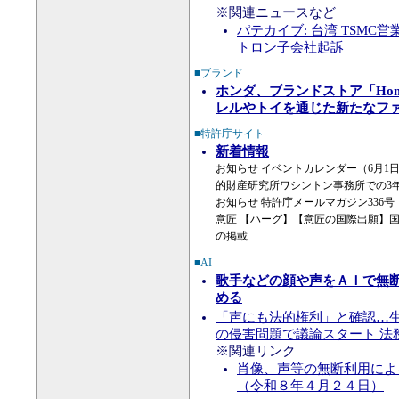
※関連ニュースなど
パテカイブ: 台湾 TSMC
トロン子会社起訴
■ブランド
ホンダ、ブランドストア「Hond
レルやトイを通じた新たなフ
■特許庁サイト
新着情報
お知らせ イベントカレンダー（6月
的財産研究所ワシントン事務所での3年
お知らせ 特許庁メールマガジン336号（
意匠 【ハーグ】【意匠の国際出願】
の掲載
■AI
歌手などの顔や声をＡＩで無
める
「声にも法的権利」と確認…生
の侵害問題で議論スタート 法務省(2
※関連リンク
肖像、声等の無断利用によ
（令和８年４月２４日）