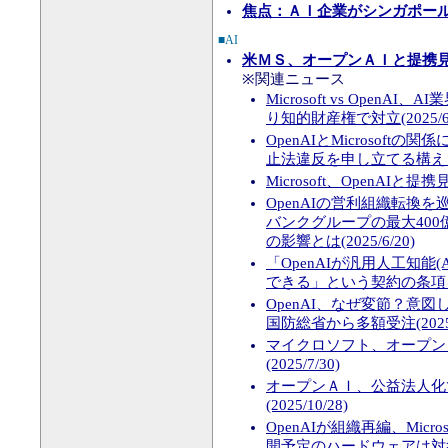
焦点：ＡＩ企業がシンガポー
■AI
米ＭＳ、オープンＡＩと提携
※関連ニュース
Microsoft vs OpenA
り知的財産権で対立(2025/6/
OpenAIとMicrosoft
止法違反を申し立てる構えも(20
Microsoft、OpenAIと提
OpenAIの営利組織転換
バンクグループの最大400
の影響とは(2025/6/20)
「OpenAIが汎用人工知能(A
できる」という契約の条項を巡
OpenAI、なぜ変節？意
国防総省から多額受注(2025/6
マイクロソフト、オープン
(2025/7/30)
オープンＡＩ、公益法人化
(2025/10/28)
OpenAIが組織再編、Micr
開予定のハードウェアは対象から