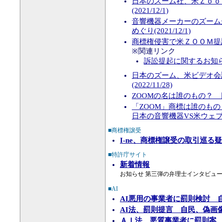
日本のズーム社、米Ｚｏｏ
(2021/12/1)
音響機器メーカーのズーム
めぐり(2021/12/1)
商標権侵害で米ＺＯＯＭ提訴 
※関連リンク
訴訟提起に関するお知
日本のズーム、米ビデオ会
(2022/11/28)
ZOOMの名は誰のもの？ 日米
「ZOOM」商標は誰のもの
日本の音響機器VS米ウェブ会
■商標権譲受
I-ne、商標権譲受の取引巡
■特許庁サイト
新着情報
お知らせ 第三弾の弁理士インタビュ
■AI
AI悪用の事業者に罰則検討 
AI法、罰則提言 自民、偽画
ＡＩ法、悪質事業者に罰則案