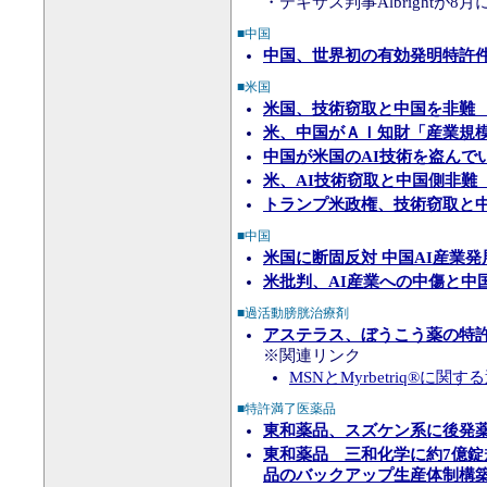
・テキサス判事Albrightが8
■中国
中国、世界初の有効発明特許件
■米国
米国、技術窃取と中国を非難 
米、中国がＡＩ知財「産業規
中国が米国のAI技術を盗んで
米、AI技術窃取と中国側非難
トランプ米政権、技術窃取と中
■中国
米国に断固反対 中国AI産業
米批判、AI産業への中傷と中
■過活動膀胱治療剤
アステラス、ぼうこう薬の特許
※関連リンク
MSNとMyrbetriq®
■特許満了医薬品
東和薬品、スズケン系に後発薬
東和薬品 三和化学に約7億錠
品のバックアップ生産体制構