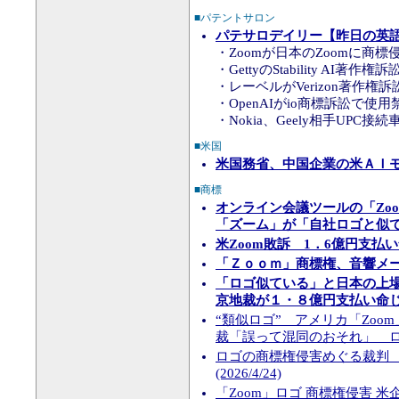
■パテントサロン
パテサロデイリー【昨日の英語知
・Zoomが日本のZoomに商標
・GettyのStability AI著作
・レーベルがVerizon著作権
・OpenAIがio商標訴訟で使
・Nokia、Geely相手UPC
■米国
米国務省、中国企業の米ＡＩ
■商標
オンライン会議ツールの「Zo
「ズーム」が「自社ロゴと似
米Zoom敗訴 1．6億円支
「Ｚｏｏｍ」商標権、音響メ
「ロゴ似ている」と日本の上
京地裁が１・８億円支払い命
“類似ロゴ” アメリカ「Zoo
裁「誤って混同のおそれ」 ロゴ使
ロゴの商標権侵害めぐる裁判 Z
(2026/4/24)
「Zoom」ロゴ 商標権侵害 米企業