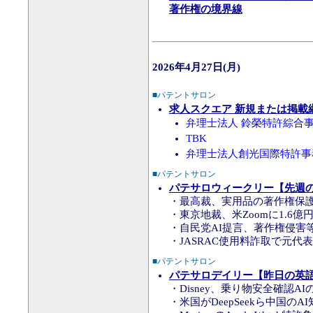
著作権の境界線
2026年4月27日(月)
■パテントサロン
求人スクエア 新規または掲載
弁理士法人 鈴榮特許綜合
TBK
弁理士法人創光国際特許事
■パテントサロン
パテサロウィークリー【先週の知
・最高裁、実用品の著作権保
・東京地裁、米Zoomに1.6
・自民党AI提言、著作権侵害
・JASRAC使用料詐取で元代
■パテントサロン
パテサロデイリー【昨日の英語知
・Disney、乗り物安全確認A
・米国がDeepSeekら中国のA