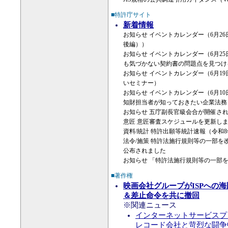
JIS規格の公共調達引用ガイダンス（Ve
■特許庁サイト
新着情報
お知らせ イベントカレンダー（6月2
後編））
お知らせ イベントカレンダー（6月2
も気づかない契約書の問題点を見つけ
お知らせ イベントカレンダー（6月19
いセミナー）
お知らせ イベントカレンダー（6月1
知財担当者が知っておきたい企業法務
お知らせ 五庁副長官級会合が開催さ
意匠 意匠審査スケジュールを更新し
資料/統計 特許出願等統計速報（令和
法令/施策 特許法施行規則等の一部を
公布されました
お知らせ 「特許法施行規則等の一部
■著作権
映画会社グループがISPへの
＆差止命令を共に撤回
※関連ニュース
インターネットサービスプ
レコード会社と苛烈な闘争