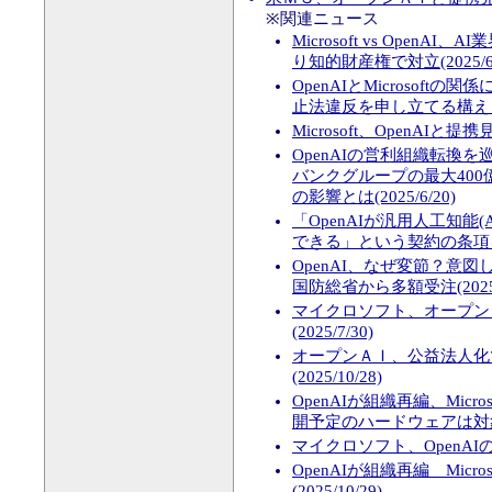
※関連ニュース
Microsoft vs OpenA
り知的財産権で対立(2025/6/
OpenAIとMicrosoft
止法違反を申し立てる構えも(20
Microsoft、OpenAIと提
OpenAIの営利組織転換
バンクグループの最大400
の影響とは(2025/6/20)
「OpenAIが汎用人工知能(A
できる」という契約の条項を巡
OpenAI、なぜ変節？意
国防総省から多額受注(2025/6
マイクロソフト、オープン
(2025/7/30)
オープンＡＩ、公益法人化
(2025/10/28)
OpenAIが組織再編、Micr
開予定のハードウェアは対象から
マイクロソフト、OpenAIの27
OpenAIが組織再編 Mic
(2025/10/29)