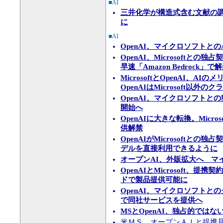
■AI
三井化学が構造式含む文献の調
に
■AI
OpenAI、マイクロソフトと
OpenAI、Microsoft
早速「Amazon Bedrock」で
MicrosoftとOpenAI
OpenAIはMicrosoft
OpenAI、マイクロソフトとの独
開始へ
OpenAIに大きな転換。Mic
供解禁
OpenAIがMicrosoftとの独占
デルを直接利用できるように
オープンAI、外販拡大へ マ
OpenAIとMicrosoft、提
ドで製品提供可能に
OpenAI、マイクロソフト
で同社サービスを提供へ
MSとOpenAI、独占的ではな
米ＭＳ、オープンＡＩと提携見直し