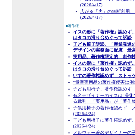
(2026/4/17)
広がる「声」の無断利用、
(2026/4/17)
■著作権
イスの形に「著作権」認めず
はタコの滑り台めぐって訴訟
子ども椅子訴訟、「産業発達
デザインの実務面に配慮 最
実用品、著作権限定的 創作
イスの形に「著作権」認めず
はタコの滑り台めぐって訴訟
いすの著作権認めず ストッ
“量産実用品の著作権侵害は例外的な
子ども用椅子、著作権認めず ノル
有名デザイナーのイスは“美術
る裁判 「実用品」が「著作物」に
子供用椅子の著作権認めず 
(2026/4/24)
子ども用椅子に著作権認めず
(2026/4/24)
ノルウェー著名デザイナーの