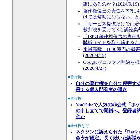
誰にあるのか？(2024/9/19)
著作権侵害の責任をISP
けでは幇助にならない」と判断(2
「サービス提供だけでは著
裁判決を受けてXも訴訟棄却を裁
「ISPは著作権侵害の責
賊版サイトを取り締まるための
米最高裁、1600億円の
(2026/4/15)
Googleがコックス判決
(2026/4/27)
■著作権
自分の著作権を自分で侵害する
果てる個人開発者の嘆き
■著作権
YouTubeで人気の非公式「
の申し立てで閉鎖へ。登録者約
金か
■著作権など
ネクソンに訴えられた『Dark 
命令が確定。長く続いた訴訟