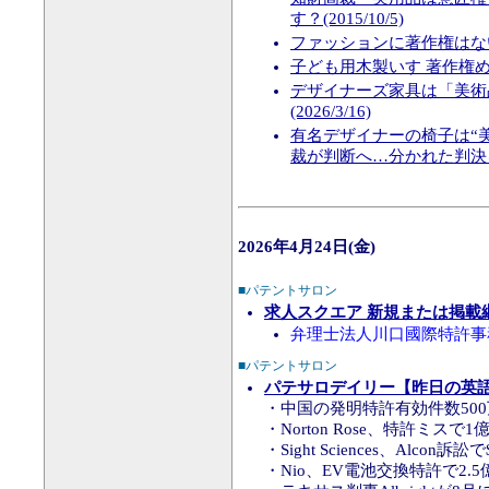
す？(2015/10/5)
ファッションに著作権はない？
子ども用木製いす 著作権めぐり
デザイナーズ家具は「美術
(2026/3/16)
有名デザイナーの椅子は“
裁が判断へ…分かれた判決を読み
2026年4月24日(金)
■パテントサロン
求人スクエア 新規または掲載
弁理士法人川口國際特許事
■パテントサロン
パテサロデイリー【昨日の英語知
・中国の発明特許有効件数50
・Norton Rose、特許ミスで
・Sight Sciences、Alcon訴
・Nio、EV電池交換特許で2.