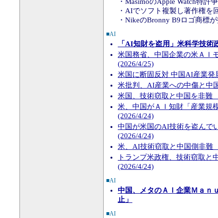
・MasimoのApple Watch特
・AIでソフト複製し著作権を
・NikeのBronny B9ロゴ商
■AI
「AI知財を盗用」米科学技術
米国務省、中国企業の米ＡＩ
(2026/4/25)
米国に断固反対 中国AI産業発展の
米批判、AI産業への中傷と中国外務省
米国、技術窃取と中国を非難 AI
米、中国がＡＩ知財「産業規
(2026/4/24)
中国が米国のAI技術を盗んで
(2026/4/24)
米、AI技術窃取と中国側非難 首
トランプ米政権、技術窃取と中
(2026/4/24)
■AI
中国、メタのＡＩ企業Ｍａｎ
止」
■AI