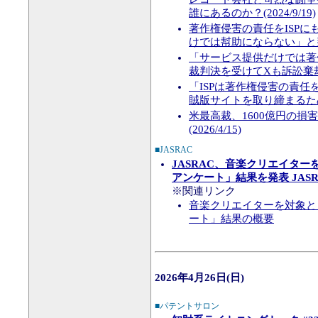
誰にあるのか？(2024/9/19)
著作権侵害の責任をISP
けでは幇助にならない」と判断(2
「サービス提供だけでは著
裁判決を受けてXも訴訟棄却を裁
「ISPは著作権侵害の責
賊版サイトを取り締まるための
米最高裁、1600億円の
(2026/4/15)
■JASRAC
JASRAC、音楽クリエイター
アンケート」結果を発表 JAS
※関連リンク
音楽クリエイターを対象とし
ート」結果の概要
2026年4月26日(日)
■パテントサロン